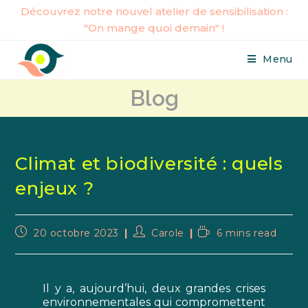
Découvrez notre nouvel atelier de sensibilisation :
"On mange quoi demain" !
Menu
Blog
Climat et biodiversité : quels
enjeux ?
20 octobre 2023
Carole
6 mins read
Il y a, aujourd’hui, deux grandes crises
environnementales qui compromettent