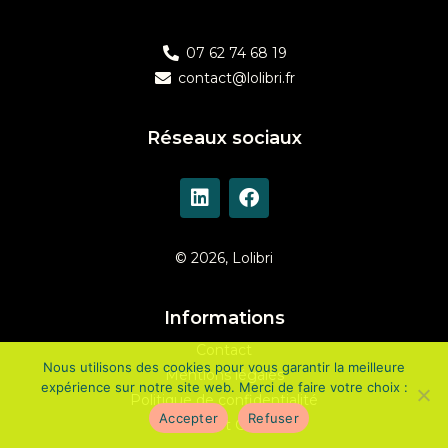
07 62 74 68 19
contact@lolibri.fr
Réseaux sociaux
© 2026, Lolibri
Informations
Contact
Nous utilisons des cookies pour vous garantir la meilleure
Mentions légales
expérience sur notre site web. Merci de faire votre choix :
Politique de confidentialité
Accepter
Refuser
CGV et
CGU